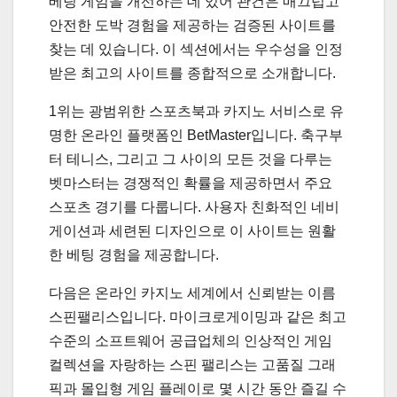
베팅 게임을 개선하는 데 있어 관건은 매끄럽고
안전한 도박 경험을 제공하는 검증된 사이트를
찾는 데 있습니다. 이 섹션에서는 우수성을 인정
받은 최고의 사이트를 종합적으로 소개합니다.
1위는 광범위한 스포츠북과 카지노 서비스로 유
명한 온라인 플랫폼인 BetMaster입니다. 축구부
터 테니스, 그리고 그 사이의 모든 것을 다루는
벳마스터는 경쟁적인 확률을 제공하면서 주요
스포츠 경기를 다룹니다. 사용자 친화적인 네비
게이션과 세련된 디자인으로 이 사이트는 원활
한 베팅 경험을 제공합니다.
다음은 온라인 카지노 세계에서 신뢰받는 이름
스핀팰리스입니다. 마이크로게이밍과 같은 최고
수준의 소프트웨어 공급업체의 인상적인 게임
컬렉션을 자랑하는 스핀 팰리스는 고품질 그래
픽과 몰입형 게임 플레이로 몇 시간 동안 즐길 수