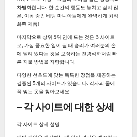
차별화합니다. 한 순간의 행동도 놓치고 싶지 않
은, 이동 중인 베팅 마니아들에게 완벽하게 최적
화된 제품!
마지막으로 상위 5위 안에 드는 것은 B 사이트
로, 가장 중요한 일이 될 때 승리가 여러분의 손
에 달려 있다는 것을 보장하는 전광석화처럼 빠
른 지불 방법을 자랑합니다.
다양한 선호도에 맞는 독특한 장점을 제공하는
검증된 5개의 사이트가 있습니다. 각자의 몸에
꼭 맞는 옷을 찾아보세요!
– 각 사이트에 대한 상세
각 사이트 상세 설명