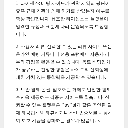
1. 라이센스: 베팅 사이트가 관할 지역의 평판이
좋은 규제 기관에 의해 허가를 받았는지 여부를
항상 확인합니다. 유효한 라이센스는 플랫폼이
엄격한 규정과 표준에 따라 운영되도록 보장합
니다.
2. 사용자 리뷰: 신뢰할 수 있는 리뷰 사이트 또는
온라인 베팅 커뮤니티 전용 포럼에서 사용자 리
뷰와 평점을 활용할 수 있습니다. 동료 베팅업체
가 공유하는 진정한 경험은 사이트의 신뢰성에
대한 가치 있는 통찰력을 제공할 수 있습니다.
3. 보안 결제 옵션: 암호화된 거래로 안전한 결제
수단을 제공하는 검증된 사이트를 찾습니다. 신
뢰할 수 있는 플랫폼은 PayPal과 같은 공인된 결
제 제공업체와 제휴하거나 SSL 인증서를 사용하
여 보호 기능을 강화하는 경우가 많습니다.