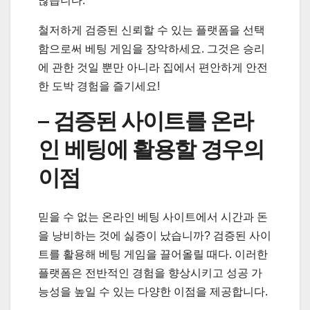
많습니다.
철저하게 검증된 신뢰할 수 있는 플랫폼을 선택
함으로써 베팅 게임을 장악하세요. 그것은 승리
에 관한 것일 뿐만 아니라 집에서 편안하게 안전
한 도박 경험을 즐기세요!
– 검증된 사이트를 온라
인 베팅에 활용할 경우의
이점
믿을 수 없는 온라인 베팅 사이트에서 시간과 돈
을 낭비하는 것에 싫증이 났습니까? 검증된 사이
트를 활용해 베팅 게임을 끌어올릴 때다. 이러한
플랫폼은 전반적인 경험을 향상시키고 성공 가
능성을 높일 수 있는 다양한 이점을 제공합니다.