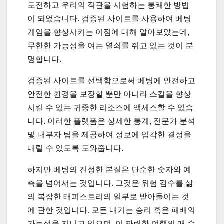
도전하고 우리의 직관을 시험하는 통쾌한 방법
이 되었습니다. 검증된 사이트를 사용하여 베팅
게임을 향상시키는 이점에 대해 알아보았는데,
무한한 가능성을 여는 열쇠를 쥐고 있는 것이 분
명합니다.
검증된 사이트를 선택함으로써 베팅에 안전하고
안전한 환경을 보장할 뿐만 아니라 스킬을 향상
시킬 수 있는 귀중한 리소스에 액세스할 수 있습
니다. 이러한 플랫폼은 상세한 통계, 전문가 분석
및 내부자 팁을 제공하여 정보에 입각한 결정을
내릴 수 있도록 도와줍니다.
하지만 베팅의 진정한 본질은 단순한 숫자와 예
측을 넘어서는 것입니다. 그것은 위험 감수를 삶
의 복잡한 태피스트리의 일부로 받아들이는 것
에 관한 것입니다. 모든 내기는 승리 혹은 패배의
가능성을 지니고 있으며, 이 짜릿한 여행의 매 순