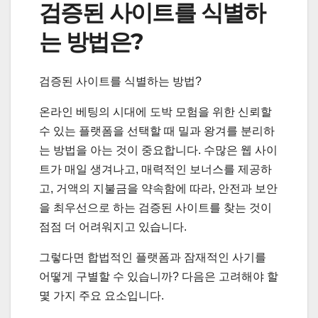
검증된 사이트를 식별하
는 방법은?
검증된 사이트를 식별하는 방법?
온라인 베팅의 시대에 도박 모험을 위한 신뢰할
수 있는 플랫폼을 선택할 때 밀과 왕겨를 분리하
는 방법을 아는 것이 중요합니다. 수많은 웹 사이
트가 매일 생겨나고, 매력적인 보너스를 제공하
고, 거액의 지불금을 약속함에 따라, 안전과 보안
을 최우선으로 하는 검증된 사이트를 찾는 것이
점점 더 어려워지고 있습니다.
그렇다면 합법적인 플랫폼과 잠재적인 사기를
어떻게 구별할 수 있습니까? 다음은 고려해야 할
몇 가지 주요 요소입니다.