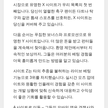
시장으로 유명한 X 사이트가 우리 목록의 첫 번
째입니다. 당신이 열렬한 축구 팬이든 다트나 탁
구와 같은 틈새 스포츠를 선호하든, X 사이트는
당신을 커버해 주고 있습니다.
다음 순서는 푸짐한 보너스와 프로모션으로 유
명한 Y 사이트입니다. 더 많은 돈을 받고 펀터들
을 계속해서 찾아옵니다. 환영 제안에서부터 지
속적인 보상까지, 그들은 여러분의 베팅 경험을
더욱 흥미롭게 만드는 방법을 알고 있습니다.
사이트 Z는 타의 추종을 불허하는 라이브 베팅
기능으로 3위를 차지했습니다. 실시간 오즈 업데
이트와 원활한 인플레이 경험을 갖춘 이 사이트
는 개발 상황에 맞춰 신속하게 대응하고 수익성
이 좋은 기회를 활용할 수 있습니다.
A 사이트로 이동 – 그들의 모바일 앱은 경쟁사와