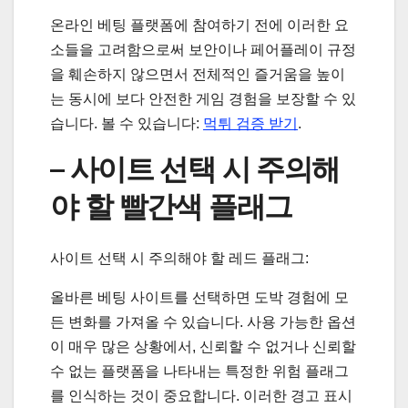
온라인 베팅 플랫폼에 참여하기 전에 이러한 요
소들을 고려함으로써 보안이나 페어플레이 규정
을 훼손하지 않으면서 전체적인 즐거움을 높이
는 동시에 보다 안전한 게임 경험을 보장할 수 있
습니다. 볼 수 있습니다:
먹튀 검증 받기
.
– 사이트 선택 시 주의해
야 할 빨간색 플래그
사이트 선택 시 주의해야 할 레드 플래그:
올바른 베팅 사이트를 선택하면 도박 경험에 모
든 변화를 가져올 수 있습니다. 사용 가능한 옵션
이 매우 많은 상황에서, 신뢰할 수 없거나 신뢰할
수 없는 플랫폼을 나타내는 특정한 위험 플래그
를 인식하는 것이 중요합니다. 이러한 경고 표시