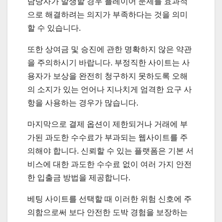
담당자가 발생할 경우 플레이어 문제를 효과적
으로 해결하려는 의지가 부족하다는 것을 의미
할 수 있습니다.
또한 상여금 및 승진에 관한 명확하지 않은 약관
을 주의하시기 바랍니다. 부정직한 사이트는 사
용자가 보상을 완전히 청구하지 못하도록 오해
의 소지가 있는 언어나 지나치게 엄격한 요구 사
항을 사용하는 경우가 많습니다.
마지막으로 결제 옵션이 제한되거나 거래에 부
가된 과도한 수수료가 부과되는 웹사이트를 주
의해야 합니다. 신뢰할 수 있는 플랫폼은 기본 서
비스에 대한 과도한 수수료 없이 여러 가지 안전
한 입출금 방법을 제공합니다.
베팅 사이트를 선택할 때 이러한 위험 신호에 주
의함으로써 보다 안전한 도박 경험을 보장하는