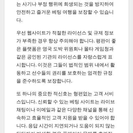
는 사기나 부정 행위에 희생되는 것을 방지하여
안전하고 즐거운 베팅 여행을 보장할 수 있습니
다.
우선 웹사이트가 적절한 라이선스 및 규제 정보
가 부족한 경우 항상 주의해야 합니다. 평판이 좋
은 플랫폼은 영국 도박 위원회나 몰타 게임청과
같은 공인된 기관의 라이선스를 자랑스럽게 표
시합니다. 이것은 그들이 법적인 범위 내에서 활
동하고 선수들의 권리를 보호하는 엄격한 규정
을 준수하도록 보장합니다.
또 하나의 중요한 적신호는 형편없는 고객 서비
스입니다. 신뢰할 수 있는 베팅 사이트는 라이브
채팅이나 이메일과 같은 다양한 채널을 통해 신
속하고 효율적인 고객 지원을 받을 수 있어야 합
니다. 응답 시간이 지연되거나 도움이 되지 않는