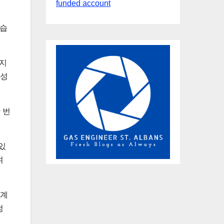
funded account
있습
 지
익성
 번
있
여
 계
정