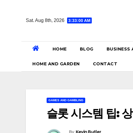
Skip
to
Sat. Aug 8th, 2026
3:33:01 AM
content
HOME
BLOG
BUSINESS 
HOME AND GARDEN
CONTACT
GAMES AND GAMBLING
슬롯 시스템 팁: 
By
Kevin Butler