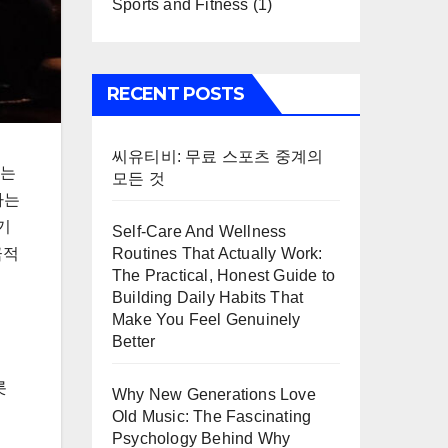
Sports and Fitness
(1)
RECENT POSTS
씨유티비: 무료 스포츠 중계의
지는
모든 것
하는
기
Self-Care And Wellness
극적
Routines That Actually Work:
The Practical, Honest Guide to
Building Daily Habits That
Make You Feel Genuinely
Better
롯
Why New Generations Love
Old Music: The Fascinating
Psychology Behind Why