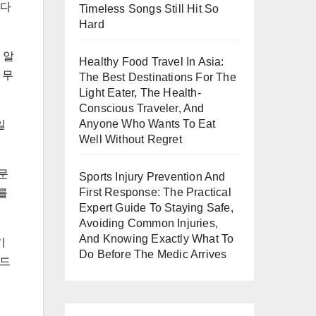
보다
Timeless Songs Still Hit So
Hard
 알
Healthy Food Travel In Asia:
 무
The Best Destinations For The
Light Eater, The Health-
Conscious Traveler, And
Anyone Who Wants To Eat
일
Well Without Regret
문
Sports Injury Prevention And
First Response: The Practical
를
Expert Guide To Staying Safe,
Avoiding Common Injuries,
And Knowing Exactly What To
기
Do Before The Medic Arrives
반드